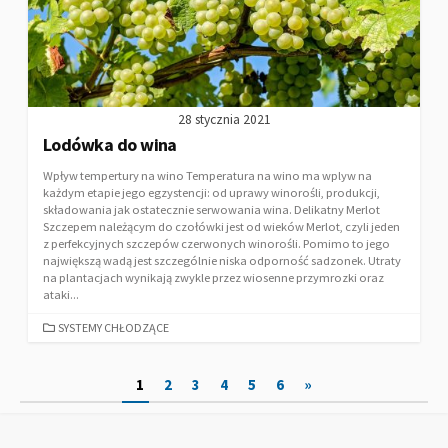
28 stycznia 2021
Lodówka do wina
Wpływ tempertury na wino Temperatura na wino ma wplyw na
każdym etapie jego egzystencji: od uprawy winorośli, produkcji,
składowania jak ostatecznie serwowania wina. Delikatny Merlot
Szczepem należącym do czołówki jest od wieków Merlot, czyli jeden
z perfekcyjnych szczepów czerwonych winorośli. Pomimo to jego
największą wadą jest szczególnie niska odporność sadzonek. Utraty
na plantacjach wynikają zwykle przez wiosenne przymrozki oraz
ataki...
CATEGORIES
SYSTEMY CHŁODZĄCE
Nawigacja
1
2
3
4
5
6
»
po
wpisach