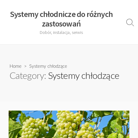
Skip
to
Systemy chłodnicze do różnych
content
zastosowań
Sear
Togg
Dobór, instalacja, serwis
Home
> Systemy chłodzące
Category:
Systemy chłodzące